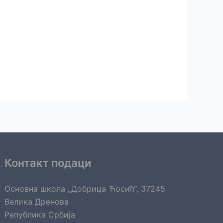
Контакт подаци
Основна школа „Добрица Ћосић“, 37245
Велика Дренова
Република Србија