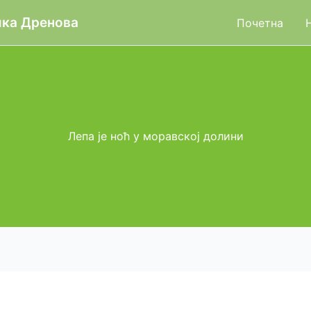
ика Дренова
Почетна
Лепа је ноћ у моравској долини