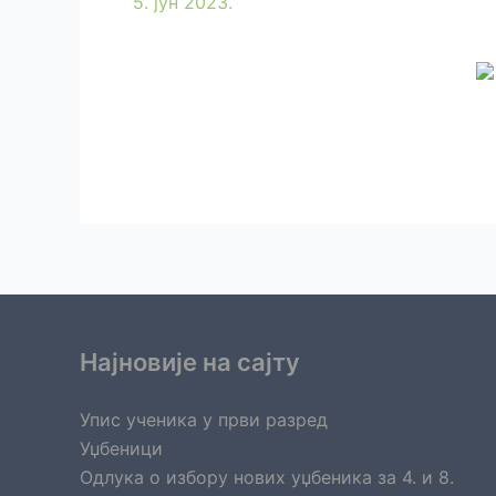
5. јун 2023.
Најновије на сајту
Упис ученика у први разред
Уџбеници
Одлука о избору нових уџбеника за 4. и 8.