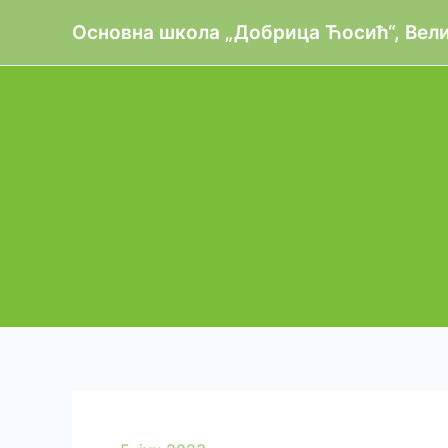
Пређи
Oсновна школа „Добрица Ћосић“, Вел
на
садржај