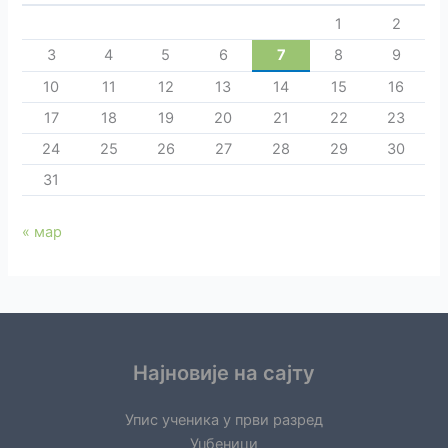
1
2
3
4
5
6
7
8
9
10
11
12
13
14
15
16
17
18
19
20
21
22
23
24
25
26
27
28
29
30
31
« мар
Најновије на сајту
Упис ученика у први разред
Уџбеници