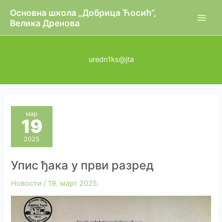
Пређи
Oсновна школа „Добрица Ћосић“,
на
Велика Дренова
садржај
uredn1ks@jta
мар
19
2025
Упис ђака у први разред
Новости
/
19. март 2025.