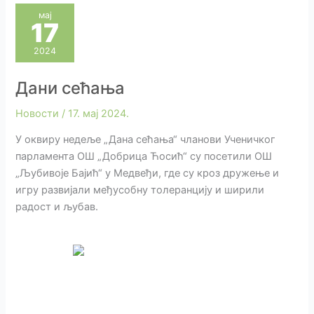
мај
17
2024
Дани сећања
Новости
/
17. мај 2024.
У оквиру недеље „Дана сећања“ чланови Ученичког
парламента ОШ „Добрица Ћосић“ су посетили ОШ
„Љубивоје Бајић“ у Медвеђи, где су кроз дружење и
игру развијали међусобну толеранцију и ширили
радост и љубав.