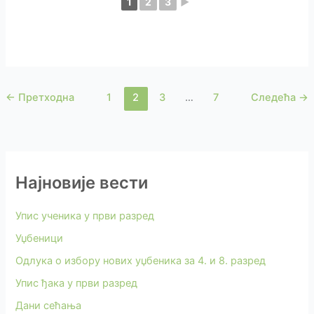
1
2
3
►
←
Претходна
1
2
3
…
7
Следећа
→
Најновије вести
Упис ученика у први разред
Уџбеници
Одлука о избору нових уџбеника за 4. и 8. разред
Упис ђака у први разред
Дани сећања